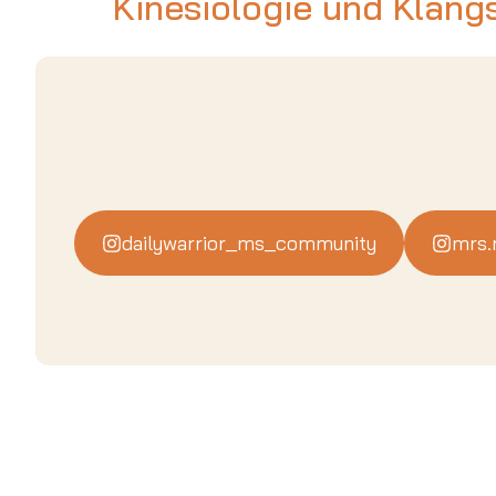
Kinesiologie und Klang
dailywarrior_ms_community
mrs.